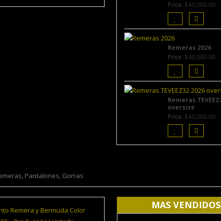
Price:
$
40,000.00
Remeras 2026
Price:
$
40,000.00
Remeras TEVEEZ3
oversize
Price:
$
40,000.00
emeras, Pantalones, Gorras
MAS VENDIDOS