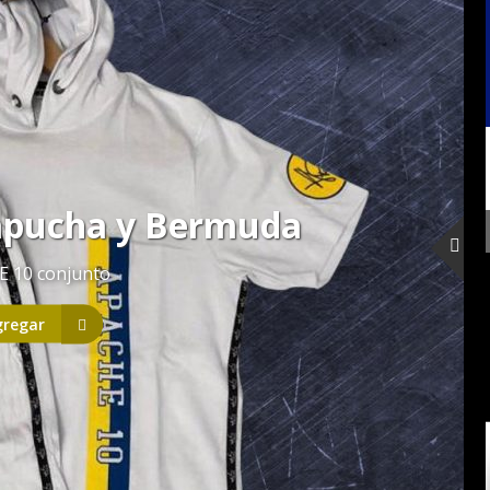
apucha y Bermuda
 10 conjunto
gregar