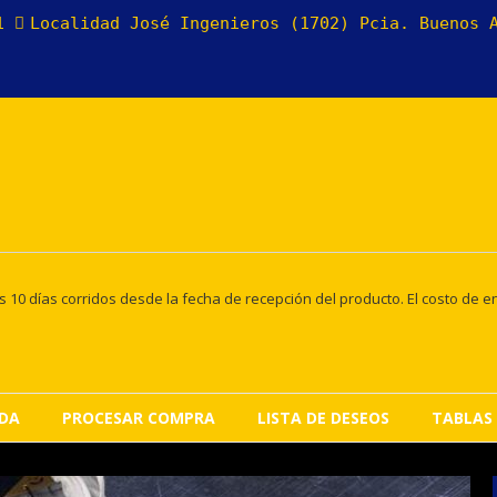
11
Localidad José Ingenieros (1702) Pcia. Buenos
10 días corridos desde la fecha de recepción del producto. El costo de en
NDA
PROCESAR COMPRA
LISTA DE DESEOS
TABLAS 