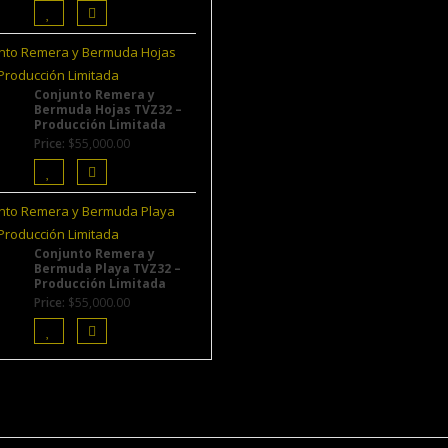
Conjunto Remera y
Bermuda Hojas TVZ32 –
Producción Limitada
Price:
$
55,000.00
Conjunto Remera y
Bermuda Playa TVZ32 –
Producción Limitada
Price:
$
55,000.00