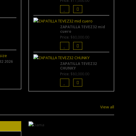
Price:
$
11,000.00
ZAPATILLA TEVEZ32 mid
cuero
Price:
$
80,000.00
2 2026
ZAPATILLA TEVEZ32
CHUNKY
Price:
$
80,000.00
View all