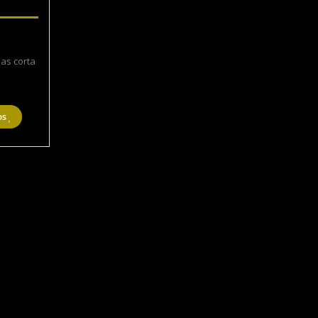
1,000.00
as corta
os