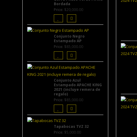
Bordada
Price:
$
20,000.00
Conjunto Negro
Estampado AP
Price:
$
85,000.00
Conjunto Azul
Estampado APACHE KING
2021 (incluye remera de
regalo)
Price:
$
85,000.00
Tapabocas TVZ 32
Price:
$
5,000.00