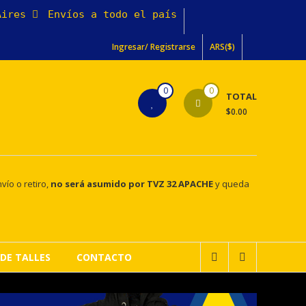
 Aires
Envíos a todo el país
Ingresar/ Registrarse
ARS($)
0
0
TOTAL
$0.00
vío o retiro,
no será asumido por TVZ 32 APACHE
y queda
DE TALLES
CONTACTO