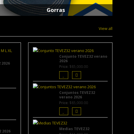
Gorras
View all
Conjunto TEVEZ32 verano
2026
 2026
Price:
$
85,000.00
Conjuntos TEVEZ32
verano 2026
Price:
$
85,000.00
Medias TEVEZ32
 2026