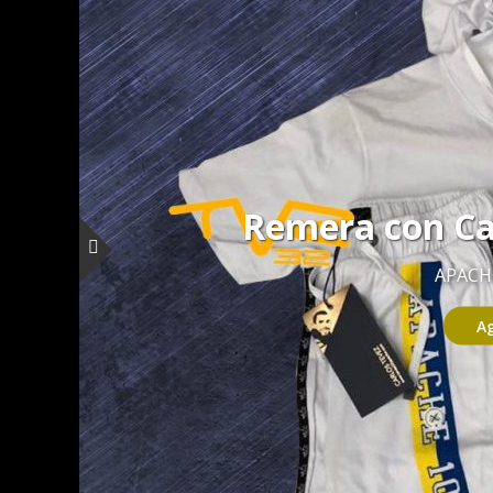
Remera con C
APACHE
A