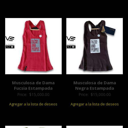
Musculosa de Dama
Musculosa de Dama
Fucsia Estampada
Negra Estampada
Price:
$
15,000.00
Price:
$
15,000.00
Agregar a la lista de deseos
Agregar a la lista de deseos