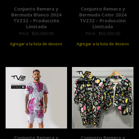
Conjunto Remera y
Conjunto Remera y
Bermuda Blanco 2024
Bermuda Color 2024
TVZ32 – Producción
TVZ32 – Producción
Limitada
Limitada
Price:
$
60,000.00
Price:
$
60,000.00
Agregar a la lista de deseos
Agregar a la lista de deseos
Conjunto Remera y
Conjunto Remera y