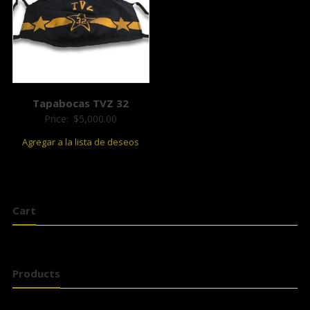
Tapabocas TVZ 32
Price:
$
5,000.00
Agregar a la lista de deseos
Cart
Products