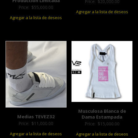
Producción Limitada
Price:
$
20,000.00
Price:
$
55,000.00
Agregar a la lista de deseos
Agregar a la lista de deseos
Musculosa Blanca de
Medias TEVEZ32
Dama Estampada
Price:
$
11,000.00
Price:
$
15,000.00
Agregar a la lista de deseos
Agregar a la lista de deseos