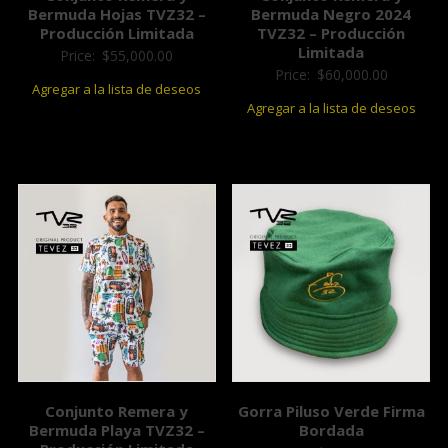
Bermuda Hojas TVZ32 –
Bermuda Negro 2024
Producción Limitada
TVZ32 – Producción
Limitada
Price:
$
55,000.00
Price:
$
60,000.00
Agregar a la lista de deseos
Agregar a la lista de deseos
Conjunto Remera y
Gorra Piluso Verde Firma
Bermuda Playa TVZ32 –
Bordada