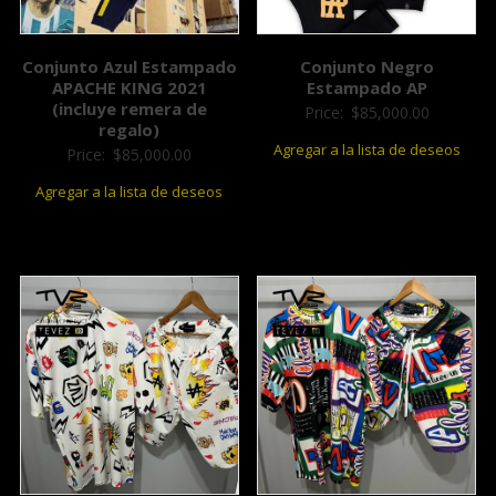
Conjunto Azul Estampado
Conjunto Negro
APACHE KING 2021
Estampado AP
(incluye remera de
Price:
$
85,000.00
regalo)
Agregar a la lista de deseos
Price:
$
85,000.00
Agregar a la lista de deseos