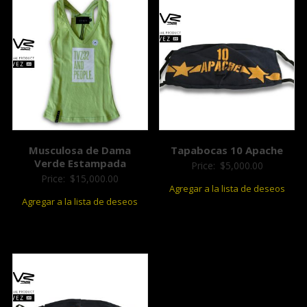
Musculosa de Dama
Tapabocas 10 Apache
Verde Estampada
Price:
$
5,000.00
Price:
$
15,000.00
Agregar a la lista de deseos
Agregar a la lista de deseos