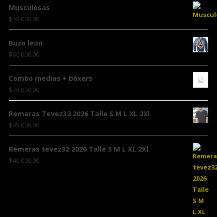
Musculosas
$
38,000.00
Buzo leon
$
60,000.00
Combo medias + bóxers
$
35,000.00
Remeras Tevez32 2026 Talle S M L XL 2Xl
$
45,000.00
Remeras tevez32 2026 Talle S M L XL 2Xl
$
40,000.00