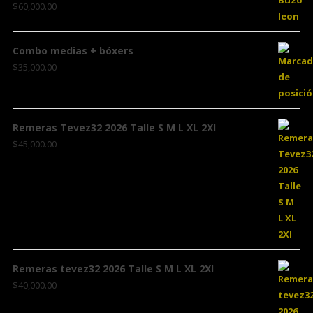
$
60,000.00
Combo medias + bóxers
$
35,000.00
Remeras Tevez32 2026 Talle S M L XL 2Xl
$
45,000.00
Remeras tevez32 2026 Talle S M L XL 2Xl
$
40,000.00