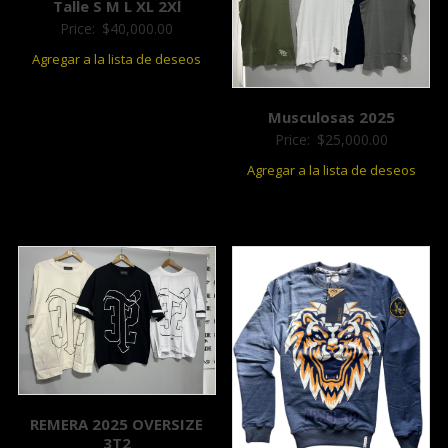
Talle S M L XL 2Xl
Price:
$
40,000.00
Agregar a la lista de deseos
Musculosas 2025
Price:
$
25,000.00
Agregar a la lista de deseos
REMERA 2025 OVERSIZE
3T2