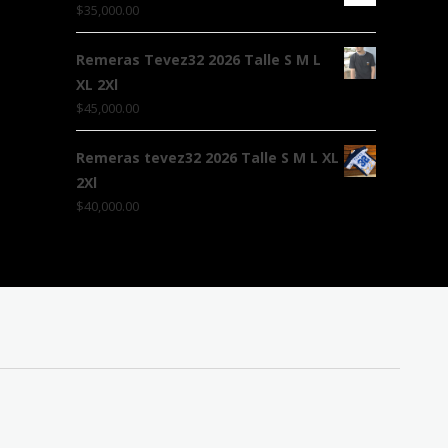
$
35,000.00
Remeras Tevez32 2026 Talle S M L
XL 2Xl
$
45,000.00
Remeras tevez32 2026 Talle S M L XL
2Xl
$
40,000.00