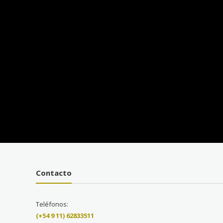
Contacto
Teléfonos:
(+54 9 11) 62833511