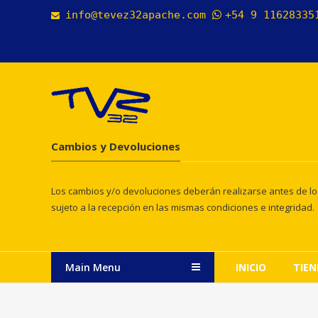
Skip
info@tevez32apache.com
+54 9 1162833
to
content
Cambios y Devoluciones
Los cambios y/o devoluciones deberán realizarse antes de los 
sujeto a la recepción en las mismas condiciones e integridad.
Main Menu
INICIO
TIE