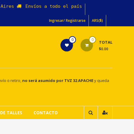
s Aires
Envíos a todo el país
Ingresar/ Registrarse
ARS($)
0
0
TOTAL
$0.00
vío o retiro,
no será asumido por TVZ 32 APACHE
y queda
DE TALLES
CONTACTO