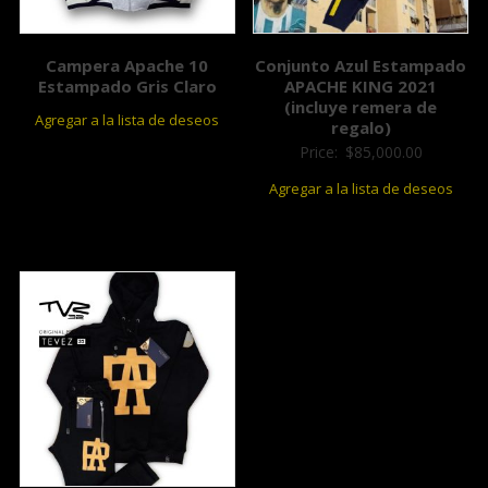
Campera Apache 10
Conjunto Azul Estampado
Estampado Gris Claro
APACHE KING 2021
(incluye remera de
Agregar a la lista de deseos
regalo)
Price:
$
85,000.00
Agregar a la lista de deseos