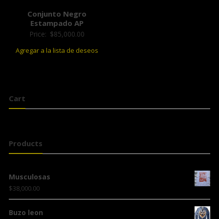
Conjunto Negro
Estampado AP
Price:
$
85,000.00
Agregar a la lista de deseos
Cart
Products
Musculosas
$
38,000.00
Buzo leon